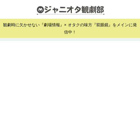
観劇時に欠かせない『劇場情報』× オタクの味方『双眼鏡』をメインに発
信中！