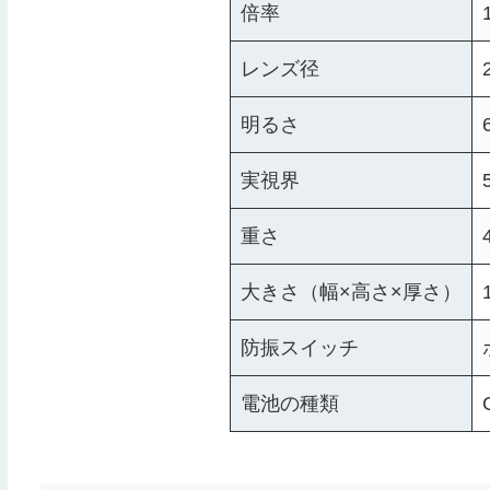
倍率
レンズ径
明るさ
実視界
重さ
大きさ（幅×高さ×厚さ）
防振スイッチ
電池の種類