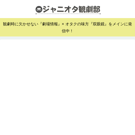
観劇時に欠かせない『劇場情報』× オタクの味方『双眼鏡』をメインに発
信中！