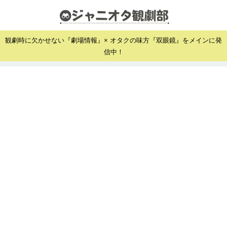
観劇時に欠かせない『劇場情報』× オタクの味方『双眼鏡』をメインに発
信中！