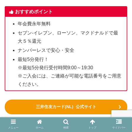
おすすめポイント
年会費永年無料
セブン-イレブン、ローソン、マクドナルドで最
大５％還元
ナンバーレスで安心・安全
最短5分発行！
※最短5分発行受付時間9:00～19:30
※ご入会には、ご連絡が可能な電話番号をご用意
ください。
三井住友カード(NL) 公式サイト
>> 三井住友カード（NL）のメリットや実際の審査時間を
メニュー
ホーム
検索
トップ
サイドバー