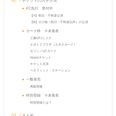
チケットの入手方法
FC先行 受付中
【A】初日・千秋楽公演
【B】その他（初日・千秋楽以外）の公演
カード枠 ※未発表
三菱UFJニコス
エポトクプラザ（エポスカード）
セゾン／UCカード
Vpassチケット
チケットJCB
ベネフィット・ステーション
一般発売
再販情報
特別登録 ※未発表
特別登録とは？
まとめ