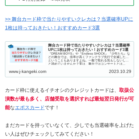
>> 舞台カード枠で当たりやすいクレカは？当選確率UPに
1枚は持っておきたい！おすすめカード3選
舞台カード枠で当たりやすいクレカは？当選確率
UPに1枚は持っておきたい！おすすめカード3選
『DREAM BOYS』や『Endless SHOCK』『少年たち』な
どの舞台では、倍率が高くファンクラブ先行で全滅した…
ということもありますよね。一般で取れる気もしないし…
と諦めていませんか？実は、舞台ではコンサートとは...
www.j-kangeki.com
2023.10.29
カード枠に使えるイチオシのクレジットカードは、
取
扱公
演数が最も多く、店舗受取を選択すれば最短翌日発行が可
能
な
エポスカード
です！
まだカードを持っていなくて、少しでも当選確率を上げた
い人はぜひチェックしてみてください！