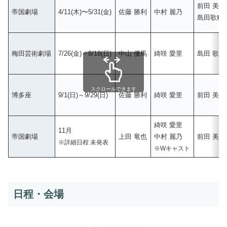
前田 美
帝国劇場
4/11(木)〜5/31(金)
佐藤 勝利
中村 麗乃
島田歌穂
梅田芸術劇場
7/26(金)～8/18(日)
中山 優馬
綺咲 愛里
島田 歌穂
スクロールできます
博多座
9/1(日)～9/29(日)
佐藤 勝利
綺咲 愛里
前田 美波
綺咲 愛里
11月
帝国劇場
上田 竜也
中村 麗乃
前田 美波
※詳細日程 未発表
※Wキャスト
日程・会場