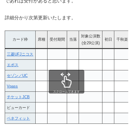
であれば受付があると思います。
詳細分かり次第更新いたします。
対象公演数
カード枠
席種
受付期間
当落
初日
千秋楽
(全29公演)
三菱UFJニコス
エポス
セゾン／UC
Vpass
スクロールできます
チケットJCB
ビューカード
ベネフィット