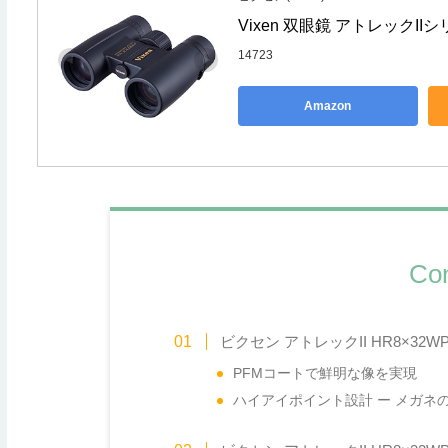
Vixen 双眼鏡 アトレックIIシ
14723
Amazon
Con
ビクセン アトレックII HR8×32
PFMコートで鮮明な像を実現
ハイアイポイント設計 ー メガネ