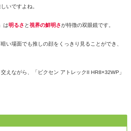
難しいですよね。
」は
明るさ
と
視界の鮮明さ
が特徴の双眼鏡です。
薄暗い場面でも推しの顔をくっきり見ることができ、
ながら、「ビクセン アトレックII HR8×32WP」