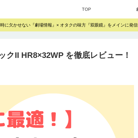
TOP
劇時に欠かせない『劇場情報』× オタクの味方『双眼鏡』をメインに発信
II HR8×32WP を徹底レビュー！